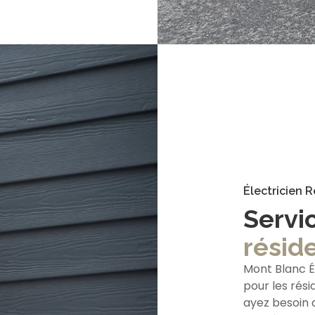
Électricien R
Servi
réside
Mont Blanc É
pour les rési
ayez besoin d