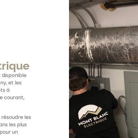
trique
 disponible
y, et les
êts à
de courant,
 résoudre les
ans les plus
 pour un