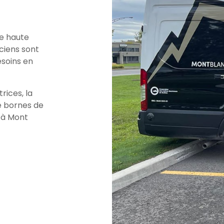
de haute
iciens sont
esoins en
rices, la
de bornes de
 à Mont