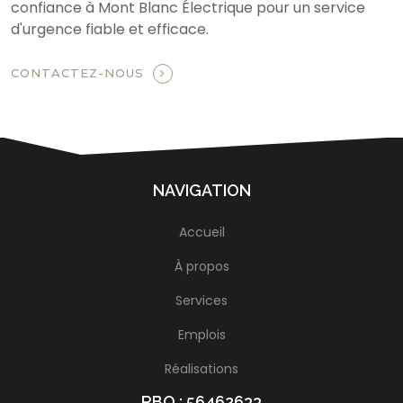
confiance à Mont Blanc Électrique pour un service
d'urgence fiable et efficace.
CONTACTEZ-NOUS
NAVIGATION
Accueil
À propos
Services
Emplois
Réalisations
RBQ : 56462633