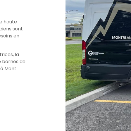
de haute
iciens sont
esoins en
rices, la
de bornes de
 à Mont