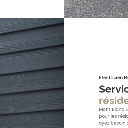
Électricien 
Servi
réside
Mont Blanc É
pour les rési
ayez besoin d