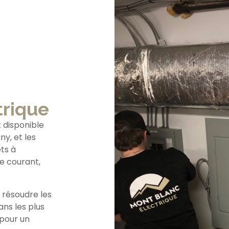
trique
 disponible
y, et les
êts à
de courant,
 résoudre les
ans les plus
 pour un