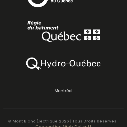
Montréal
© Mont Blanc Électrique
2026
| Tous Droits Réservés |
Conception Web Delisoft