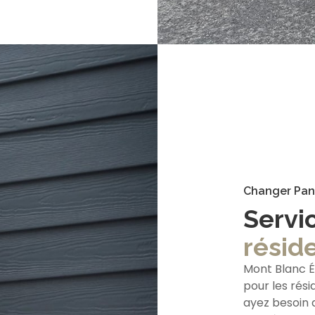
Changer Pan
Servi
réside
Mont Blanc É
pour les rési
ayez besoin d