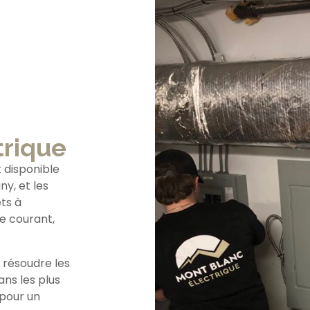
trique
 disponible
y, et les
êts à
de courant,
 résoudre les
ans les plus
 pour un