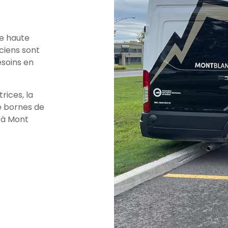
de haute
iciens sont
esoins en
rices, la
de bornes de
 à Mont