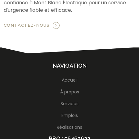
confiance à Mont Blanc Électrique pour un service
d'urgence fiable et efficace.
CONTACTEZ-NOUS
NAVIGATION
Accueil
À propos
Services
Emplois
Réalisations
RBQ : 56462633