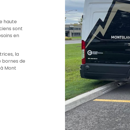
de haute
iciens sont
esoins en
rices, la
de bornes de
 à Mont