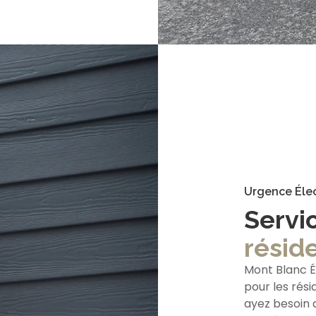
Urgence Élec
Servi
réside
Mont Blanc É
pour les rési
ayez besoin d