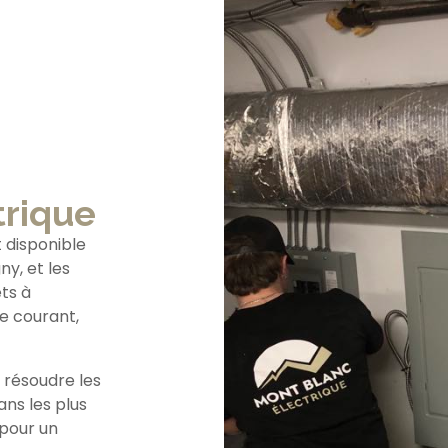
trique
 disponible
y, et les
êts à
de courant,
 résoudre les
ans les plus
 pour un