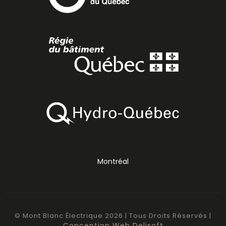
Montréal
© Mont Blanc Électrique
2026
| Tous Droits Réservés |
Conception Web Delisoft