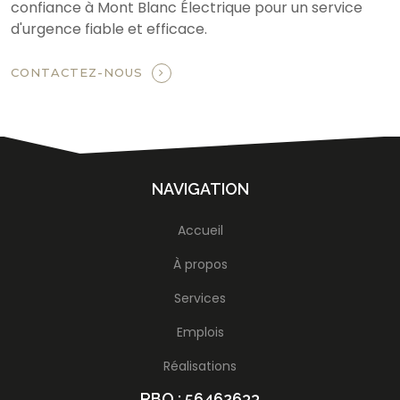
confiance à Mont Blanc Électrique pour un service
d'urgence fiable et efficace.
CONTACTEZ-NOUS
NAVIGATION
Accueil
À propos
Services
Emplois
Réalisations
RBQ : 56462633