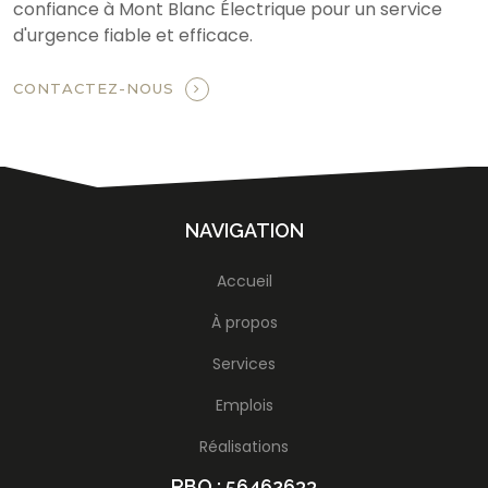
confiance à Mont Blanc Électrique pour un service
d'urgence fiable et efficace.
CONTACTEZ-NOUS
NAVIGATION
Accueil
À propos
Services
Emplois
Réalisations
RBQ : 56462633