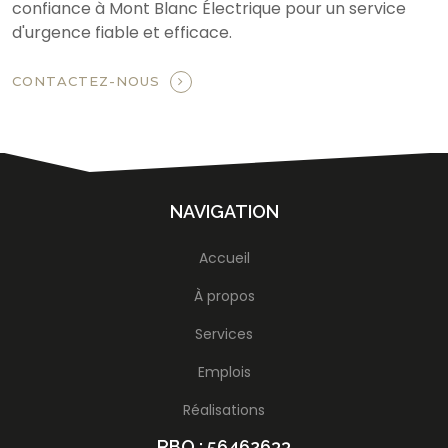
confiance à Mont Blanc Électrique pour un service
d'urgence fiable et efficace.
CONTACTEZ-NOUS
NAVIGATION
Accueil
À propos
Services
Emplois
Réalisations
RBQ : 56462633