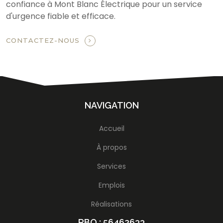
confiance à Mont Blanc Électrique pour un service
d'urgence fiable et efficace.
CONTACTEZ-NOUS
NAVIGATION
Accueil
À propos
Services
Emplois
Réalisations
RBQ : 56462633