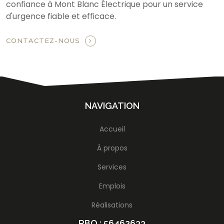
confiance à Mont Blanc Électrique pour un service
d'urgence fiable et efficace.
CONTACTEZ-NOUS
NAVIGATION
Accueil
À propos
Services
Emplois
Réalisations
RBQ : 56462633