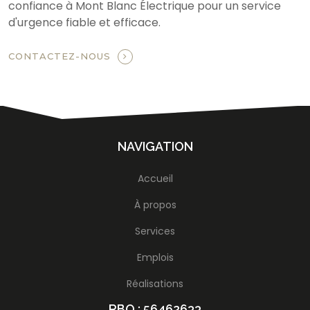
confiance à Mont Blanc Électrique pour un service
d'urgence fiable et efficace.
CONTACTEZ-NOUS
NAVIGATION
Accueil
À propos
Services
Emplois
Réalisations
RBQ : 56462633